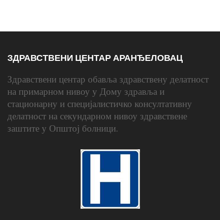
ЗДРАВСТВЕНИ ЦЕНТАР АРАНЂЕЛОВАЦ
Здравствени центар обавља здравствену делатност
на примарном нивоу у Дому здравља и
стационарну и специјалистичко консултативну
делатност на секундарном нивоу здравствене
заштите у Општој болници.