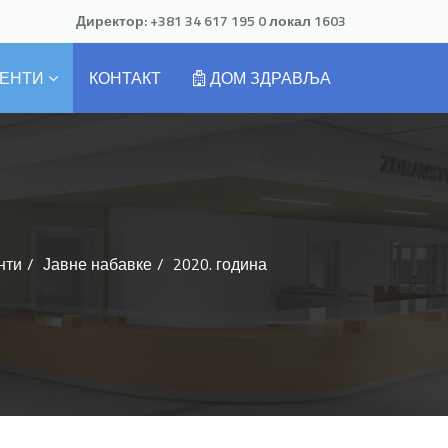
Директор:
+381 34 617 195 0
локал 1603
ЕНТИ
КОНТАКТ
ДОМ ЗДРАВЉА
нти
Јавне набавке
2020. година