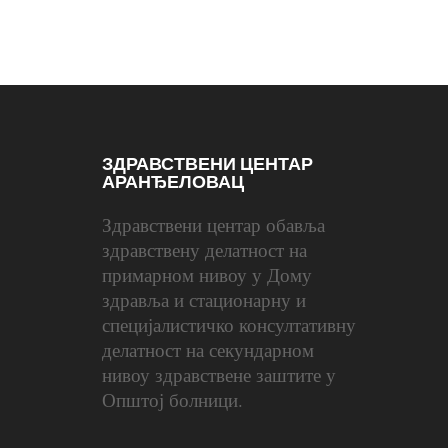
ЗДРАВСТВЕНИ ЦЕНТАР
АРАНЂЕЛОВАЦ
Здравствени центар обавља
здравствену делатност на
примарном нивоу у Дому
здравља и стационарну и
специјалистичко консултативну
делатност на секундарном
нивоу здравствене заштите у
Општој болници.