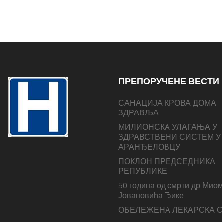
ПРЕПОРУЧЕНЕ ВЕСТИ
САНАЦИЈА КРОВА ДОМА
ЗДРАВЉА
МИЛИОНСКА УЛАГАЊА У
ЗДРАВСТВЕНИ СИСТЕМ У
АРАНЂЕЛОВЦУ
ПОКЛОН ПРЕДСЕДНИКА
РЕПУБЛИКЕ
50 година од смрти др Мио
Јовановића Ђике
ОБЕЛЕЖЕНА ЛЕКАРСКА 